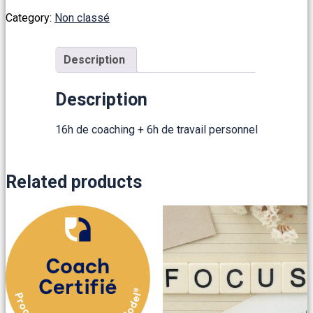
compétences
Category:
Non classé
22h
distanciel
-
Particulier
Description
quantity
Description
16h de coaching + 6h de travail personnel
Related products