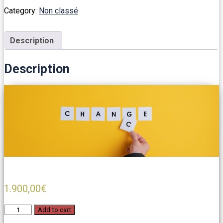
compétences
Category:
Non classé
22h
distanciel
-
Particulier
Description
quantity
Description
1.900,00
€
Bilan
Add to cart
de