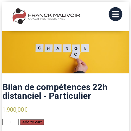
Bilan de compétences 22h
distanciel - Particulier
1.900,00
€
Bilan
Add to cart
de